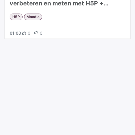
verbeteren en meten met H5P +
Generatieve AI
H5P
Moodle
01:00
0
0