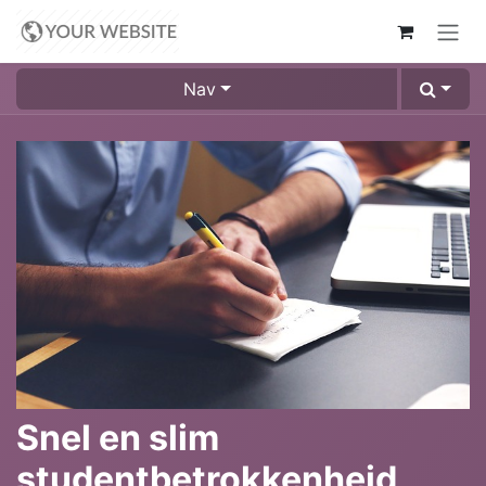
Overslaan naar inhoud
Nav
Snel en slim
studentbetrokkenheid