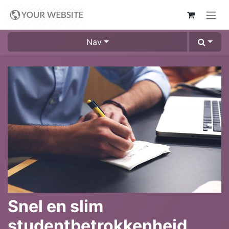
Overslaan naar inhoud
Nav
Snel en slim
studentbetrokkenheid