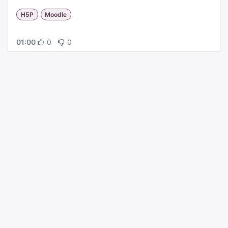
Generatieve AI
H5P
Moodle
01:00
0
0